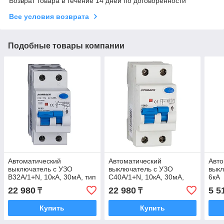
Возврат товара в течение 14 дней по договоренности
Все условия возврата
Подобные товары компании
Автоматический
Автоматический
Авто
выключатель с УЗО
выключатель с УЗО
выкл
B32А/1+N, 10кА, 30мА, тип
C40А/1+N, 10кА, 30мА,
6кА
А
тип А
22 980
22 980
5 5
₸
₸
Купить
Купить