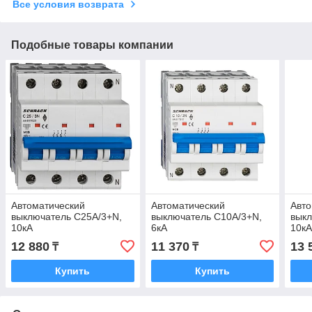
Все условия возврата
Подобные товары компании
Автоматический
Автоматический
Авто
выключатель C25А/3+N,
выключатель C10А/3+N,
выкл
10кА
6кА
10к
12 880
11 370
13 
₸
₸
Купить
Купить