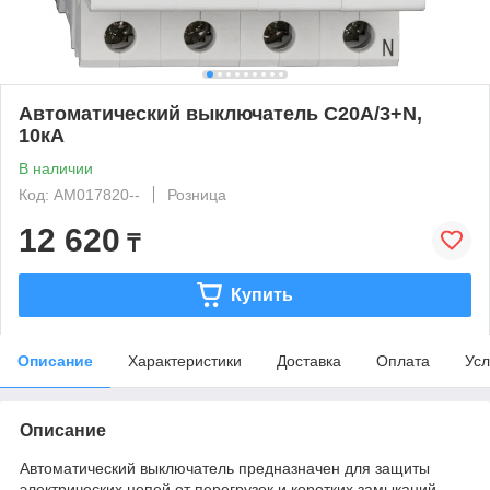
Автоматический выключатель C20А/3+N,
10кА
В наличии
Код: AM017820--
Розница
12 620
₸
Купить
Описание
Характеристики
Доставка
Оплата
Усл
Описание
Автоматический выключатель предназначен для защиты
электрических цепей от перегрузок и коротких замыканий.