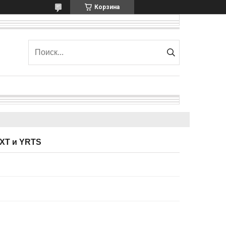
Корзина
XT и YRTS