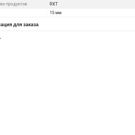
во продуктов
RXT
15 мм
ция для заказа
₸