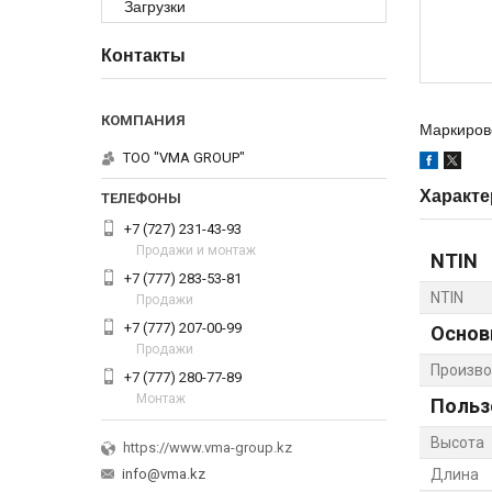
Загрузки
Контакты
Маркиров
ТОО "VMA GROUP"
Характе
+7 (727) 231-43-93
Продажи и монтаж
NTIN
+7 (777) 283-53-81
NTIN
Продажи
+7 (777) 207-00-99
Основ
Продажи
Произво
+7 (777) 280-77-89
Монтаж
Польз
Высота
https://www.vma-group.kz
info@vma.kz
Длина