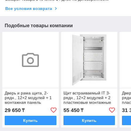
Все условия возврата
Подобные товары компании
Дверь и рама щита, 2-
Щит встраиваемый IT 3-
Двер
рядн., 12+2 модулей + 1
рядн., 12+2 модулей + 2
рядн
монтажная панель
пластиковые монтажные
плас
панели
пан
29 650
55 450
31 
₸
₸
Купить
Купить