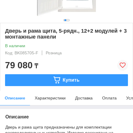
Дверь и рама щита, 5-рядн., 12+2 модулей + 3
монтажные панели
В наличии
Код: BK085705-F
Розница
79 080
₸
Купить
Описание
Характеристики
Доставка
Оплата
Усл
Описание
Дверь и рама щита предназначены для комплектации
распределительных устройств. Изделие рассчитано на