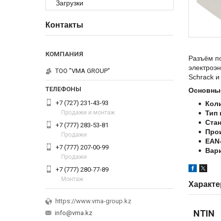
Загрузки
Контакты
Разъём п
электроэ
ТОО "VMA GROUP"
Schrack и
Основные
+7 (727) 231-43-93
Кол
Продажи и монтаж
Тип
Стан
+7 (777) 283-53-81
Про
Продажи
EAN-
+7 (777) 207-00-99
Вар
Продажи
+7 (777) 280-77-89
Монтаж
Характе
https://www.vma-group.kz
NTIN
info@vma.kz