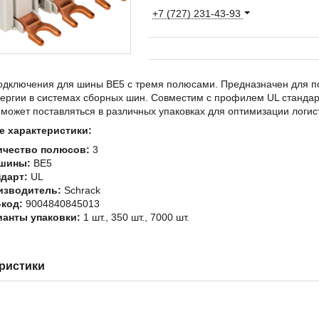
+7 (727) 231-43-93
одключения для шины BE5 с тремя полюсами. Предназначен для п
нергии в системах сборных шин. Совместим с профилем UL станда
 может поставляться в различных упаковках для оптимизации логис
 характеристики:
ичество полюсов:
3
 шины:
BE5
дарт:
UL
изводитель:
Schrack
код:
9004840845013
ианты упаковки:
1 шт., 350 шт., 7000 шт.
ристики