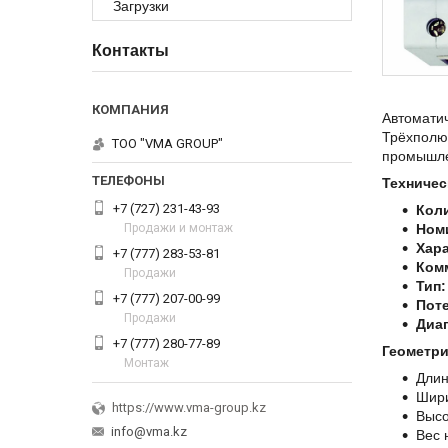
Загрузки
Контакты
Автоматич
Трёхполю
ТОО "VMA GROUP"
промышле
Техничес
+7 (727) 231-43-93
Кол
Продажи и монтаж
Ном
Хар
+7 (777) 283-53-81
Ком
Продажи
Тип:
+7 (777) 207-00-99
Пот
Продажи
Диап
+7 (777) 280-77-89
Геометри
Монтаж
Длин
Шири
https://www.vma-group.kz
Высо
info@vma.kz
Вес 