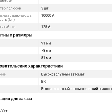
ристики
тво полюсов
3 шт
льная отключающая
10000 А
сть (Icn)
ьный ток
125 А
итные размеры
91 мм
78 мм
81 мм
овательские характеристики
ние
Высоковольтный автомат
BR
Высоковольтный автоматический выключ
ция для заказа
430 ₸