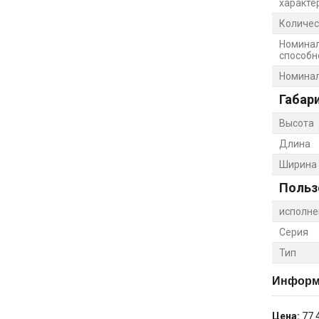
характе
Количес
Номина
способно
Номинал
Габар
Высота
Длина
Ширина
Польз
исполне
Серия
Тип
Информа
Цена:
77 