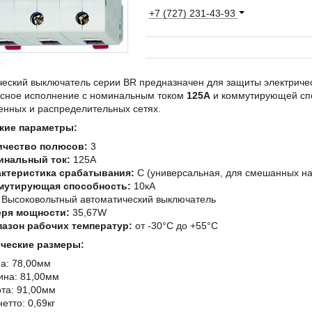
+7 (727) 231-43-93
еский выключатель серии BR предназначен для защиты электрическ
сное исполнение с номинальным током
125A
и коммутирующей сп
нных и распределительных сетях.
кие параметры:
ичество полюсов:
3
инальный ток:
125A
актеристика срабатывания:
C (универсальная, для смешанных на
мутирующая способность:
10кА
Высоковольтный автоматический выключатель
еря мощности:
35,67W
азон рабочих температур:
от -30°C до +55°C
ческие размеры:
а: 78,00мм
на: 81,00мм
та: 91,00мм
нетто: 0,69кг