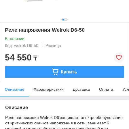
Реле напряжения Welrok D6-50
В наличии
Код: welrok D6-50
Розница
54 550
₸
Купить
Описание
Характеристики
Доставка
Оплата
Усл
Описание
Реле напряжения Welrok D6 защищает электрооборудование
от критических скачков напряжения в сети, занимает 6
модулей и может работать в режиме однофазной или