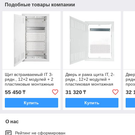
Подобные товары компании
Щит встраиваемый IT 3-
Дверь и рама щита IT, 2-
Двер
рядн., 12+2 модулей + 2
рядн., 12+2 модулей +
рядн
пластиковые монтажные
пластиковая монтажная
проз
панели
панель
55 450
31 320
32 
₸
₸
Купить
Купить
О нас
Рейтинг не сформирован