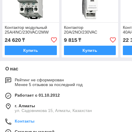
Контактор модульный
Контактор
Конт
25A/4NC/230VAC/2MW
20A/2NO/230VAC
40A
24 620
9 815
22 
₸
₸
Купить
Купить
О нас
Рейтинг не сформирован
Менее 5 отзывов за последний год
Работает с 01.10.2012
г. Алматы
ул. Садовникова 15, Алматы, Казахстан
Контакты
Сегодня выходной