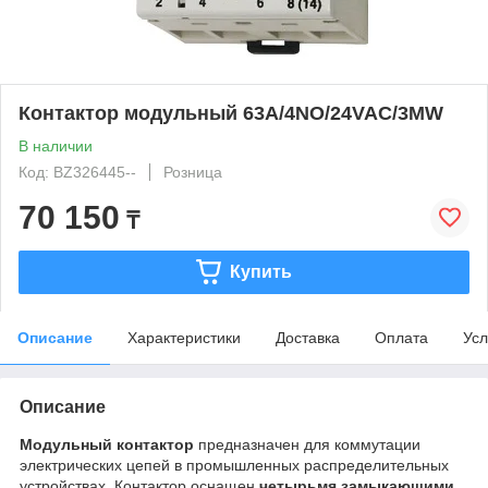
Контактор модульный 63A/4NO/24VAC/3MW
В наличии
Код: BZ326445--
Розница
70 150
₸
Купить
Описание
Характеристики
Доставка
Оплата
Усл
Описание
Модульный контактор
предназначен для коммутации
электрических цепей в промышленных распределительных
устройствах. Контактор оснащен
четырьмя замыкающими