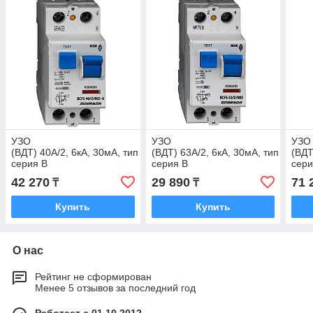
УЗО
УЗО
УЗО
(ВДТ) 40А/2, 6кА, 30мА, тип А,
(ВДТ) 63А/2, 6кА, 30мА, тип АС,
(ВДТ
серия B
серия B
сери
42 270
29 890
71 
₸
₸
Купить
Купить
О нас
Рейтинг не сформирован
Менее 5 отзывов за последний год