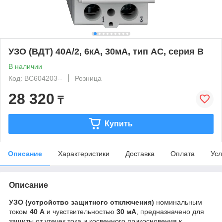
УЗО (ВДТ) 40А/2, 6кА, 30мА, тип АC, серия B
В наличии
Код: BC604203--
Розница
28 320
₸
Купить
Описание
Характеристики
Доставка
Оплата
Усл
Описание
УЗО (устройство защитного отключения)
номинальным
током
40 А
и чувствительностью
30 мА
, предназначено для
защиты от утечек тока и косвенного прикосновения к