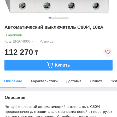
Автоматический выключатель C80/4, 10кА
В наличии
Код: BR974800--
Розница
112 270
₸
Купить
Описание
Характеристики
Доставка
Оплата
Усл
Описание
Четырёхполюсный автоматический выключатель C80/4
предназначен для защиты электрических цепей от перегрузок
и токов короткого замыкания. Устройство относится к