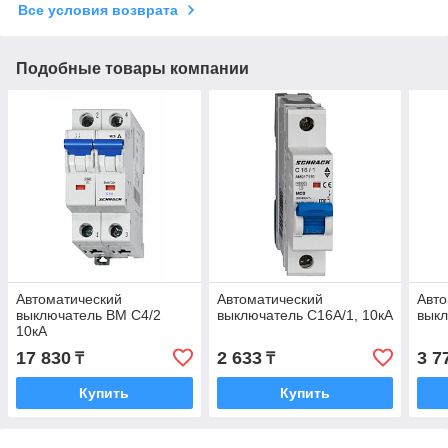
Все условия возврата
Подобные товары компании
Автоматический
Автоматический
Авто
выключатель BM C4/2
выключатель C16А/1, 10кА
выкл
10кА
17 830
2 633
3 7
₸
₸
Купить
Купить