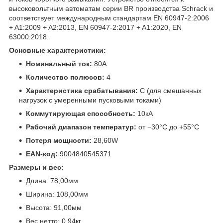
высоковольтным автоматам серии BR производства Schrack и
соответствует международным стандартам EN 60947-2:2006
+ A1:2009 + A2:2013, EN 60947-2:2017 + A1:2020, EN
63000:2018.
Основные характеристики:
Номинальный ток:
80A
Количество полюсов:
4
Характеристика срабатывания:
C (для смешанных
нагрузок с умеренными пусковыми токами)
Коммутирующая способность:
10кА
Рабочий диапазон температур:
от −30°C до +55°C
Потеря мощности:
28,60W
EAN-код:
9004840545371
Размеры и вес:
Длина: 78,00мм
Ширина: 108,00мм
Высота: 91,00мм
Вес нетто: 0,94кг