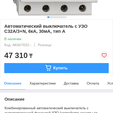
Автоматический выключатель с УЗО
C32А/3+N, 6кА, 30мА, тип А
В наличии
Код: AK667832--
Розница
47 310
₸
Купить
Описание
Характеристики
Доставка
Оплата
Усл
Описание
Комбинированный автоматический выключатель с
интегрированной функцией УЗО (устройство защиты от