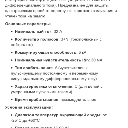
дифференциального тока). Предназначен для защиты
электрических цепей от перегрузок, короткого замыкания и
утечек тока на землю.
Основные параметры:
Номинальный ток
: 32 А
Количество полюсов
: 3+N (трёхполюсный с
нейтралью)
Коммутирующая способность
: 6 кА
Номинальная чувствительность IΔn
: 30 мА
Тип срабатывания
: A (чувствителен к
пульсирующему постоянному и переменному
синусоидальному дифференциальному току)
Характеристика отключения
: C (для цепей с
умеренными пусковыми токами)
Время срабатывания
: незамедлительное
Условия эксплуатации:
Диапазон температур окружающей среды
: от
-25°C до +60°C
Потеря мощности
: 16,69 W