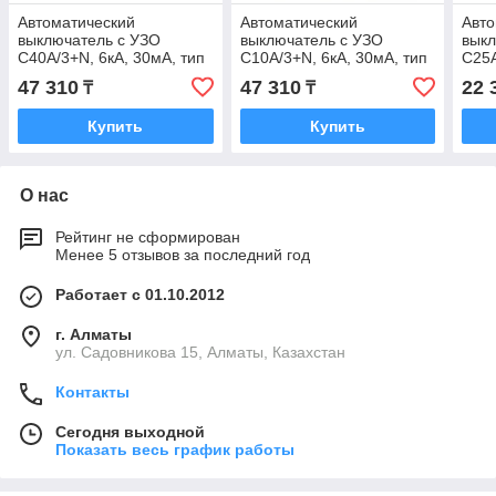
Автоматический
Автоматический
Авто
выключатель с УЗО
выключатель с УЗО
выкл
C40А/3+N, 6кА, 30мА, тип
C10А/3+N, 6кА, 30мА, тип
C25А
А
А
А
47 310
47 310
22 
₸
₸
Купить
Купить
О нас
Рейтинг не сформирован
Менее 5 отзывов за последний год
Работает с 01.10.2012
г. Алматы
ул. Садовникова 15, Алматы, Казахстан
Контакты
Сегодня выходной
Показать весь график работы