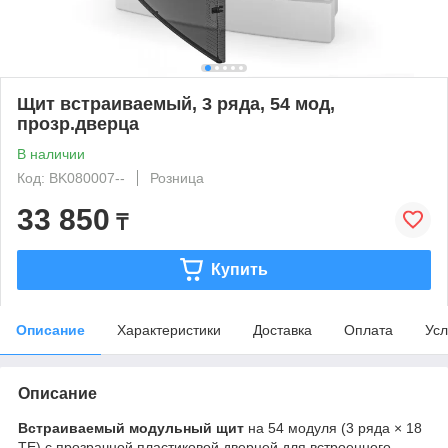
Щит встраиваемый, 3 ряда, 54 мод,
прозр.дверца
В наличии
Код: BK080007--
Розница
33 850
₸
Купить
Описание
Характеристики
Доставка
Оплата
Усл
Описание
Встраиваемый модульный щит
на 54 модуля (3 ряда × 18
TE) с прозрачной пластиковой дверцей для встроенного