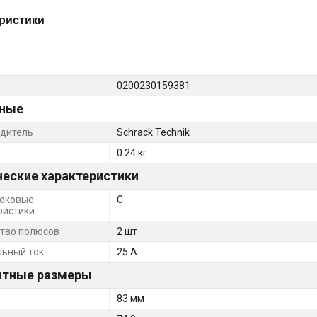
ристики
0200230159381
ные
дитель
Schrack Technik
0.24 кг
ческие характеристики
оковые
C
ристики
тво полюсов
2 шт
ьный ток
25 А
итные размеры
83 мм