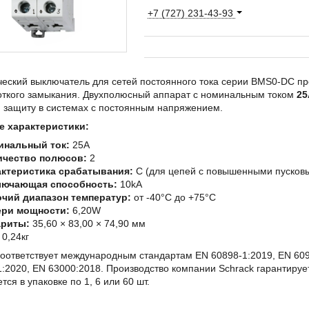
+7 (727) 231-43-93
еский выключатель для сетей постоянного тока серии BMS0-DC пр
роткого замыкания. Двухполюсный аппарат с номинальным током
25
 защиту в системах с постоянным напряжением.
 характеристики:
инальный ток:
25A
ичество полюсов:
2
актеристика срабатывания:
C (для цепей с повышенными пусков
лючающая способность:
10kA
чий диапазон температур:
от -40°C до +75°C
ери мощности:
6,20W
ариты:
35,60 × 83,00 × 74,90 мм
0,24кг
соответствует международным стандартам EN 60898-1:2019, EN 60
:2020, EN 63000:2018. Производство компании Schrack гарантирует
тся в упаковке по 1, 6 или 60 шт.