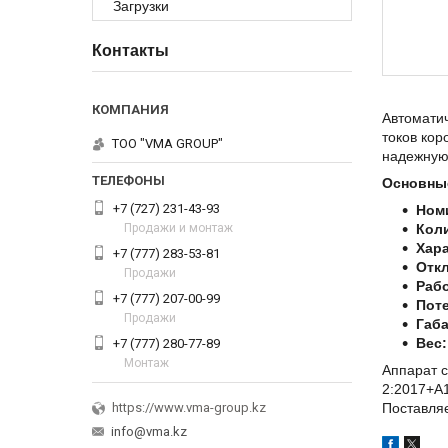
Загрузки
Контакты
Автоматич
токов ко
ТОО "VMA GROUP"
надежную
Основные
+7 (727) 231-43-93
Ном
Продажи и монтаж
Кол
Хар
+7 (777) 283-53-81
Отк
Продажи
Рабо
+7 (777) 207-00-99
Пот
Продажи
Габ
Вес:
+7 (777) 280-77-89
Монтаж
Аппарат 
2:2017+A1
Поставляе
https://www.vma-group.kz
info@vma.kz