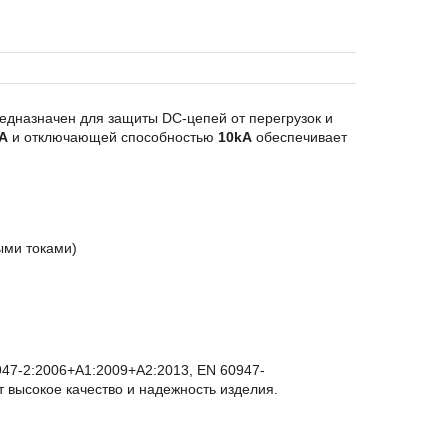
едназначен для защиты DC-цепей от перегрузок и
A
и отключающей способностью
10kA
обеспечивает
ыми токами)
947-2:2006+A1:2009+A2:2013, EN 60947-
 высокое качество и надежность изделия.