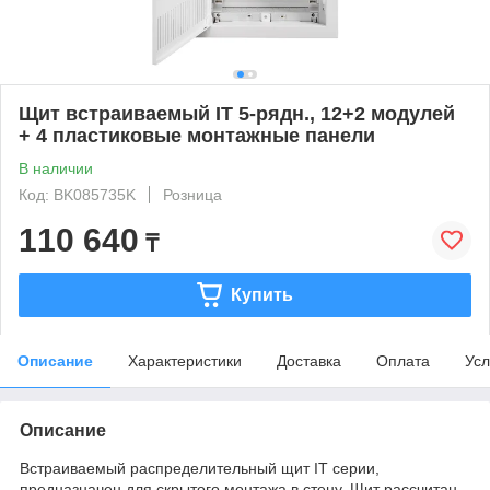
Щит встраиваемый IT 5-рядн., 12+2 модулей
+ 4 пластиковые монтажные панели
В наличии
Код: BK085735K
Розница
110 640
₸
Купить
Описание
Характеристики
Доставка
Оплата
Усл
Описание
Встраиваемый распределительный щит IT серии,
предназначен для скрытого монтажа в стену. Щит рассчитан