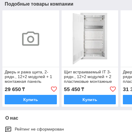
Подобные товары компании
Дверь и рама щита, 2-
Щит встраиваемый IT 3-
Двер
рядн., 12+2 модулей + 1
рядн., 12+2 модулей + 2
рядн
монтажная панель
пластиковые монтажные
плас
панели
пан
29 650
55 450
31 
₸
₸
Купить
Купить
О нас
Рейтинг не сформирован