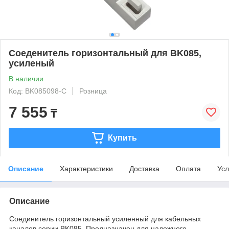
Соеденитель горизонтальный для BK085,
усиленый
В наличии
Код: BK085098-C
Розница
7 555
₸
Купить
Описание
Характеристики
Доставка
Оплата
Усл
Описание
Соединитель горизонтальный усиленный для кабельных
каналов серии BK085. Предназначен для надежного