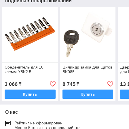
Подобные товары компании
Соеденитель для 10
Цилиндр замка для щитов
Двер
клемм YBK2.5
BK085
для 
3 066
8 745
13 
₸
₸
Купить
Купить
О нас
Рейтинг не сформирован
Менее 5 отзывов за последний год