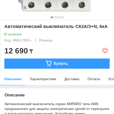
Автоматический выключатель C63А/3+N, 6кА
В наличии
Код: AM617863--
Розница
12 690
₸
Купить
Описание
Характеристики
Доставка
Оплата
Усл
Описание
Автоматический выключатель серии AMPARO типа AM6
предназначен для защиты электрических цепей от перегрузок
и токов короткого замыкания. Устройство имеет