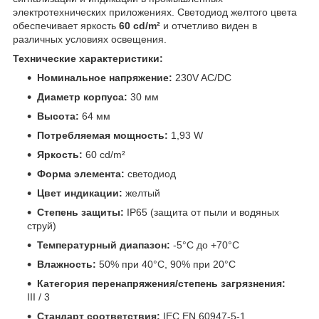
электротехнических приложениях. Светодиод желтого цвета
обеспечивает яркость
60 cd/m²
и отчетливо виден в
различных условиях освещения.
Технические характеристики:
Номинальное напряжение:
230V AC/DC
Диаметр корпуса:
30 мм
Высота:
64 мм
Потребляемая мощность:
1,93 W
Яркость:
60 cd/m²
Форма элемента:
светодиод
Цвет индикации:
желтый
Степень защиты:
IP65 (защита от пыли и водяных
струй)
Температурный диапазон:
-5°C до +70°C
Влажность:
50% при 40°C, 90% при 20°C
Категория перенапряжения/степень загрязнения:
III / 3
Стандарт соответствия:
IEC EN 60947-5-1