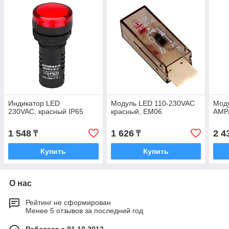
Индикатор LED
Модуль LED 110-230VAC
Мод
230VAC, красный IP65
красный, EM06
AMP
1 548
1 626
2 4
₸
₸
Купить
Купить
О нас
Рейтинг не сформирован
Менее 5 отзывов за последний год