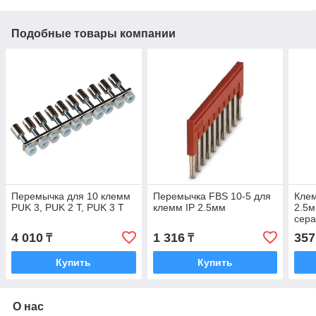
Подобные товары компании
Перемычка для 10 клемм
Перемычка FBS 10-5 для
Кле
PUK 3, PUK 2 T, PUK 3 T
клемм IP 2.5мм
2.5м
сер
4 010
1 316
357
₸
₸
Купить
Купить
О нас