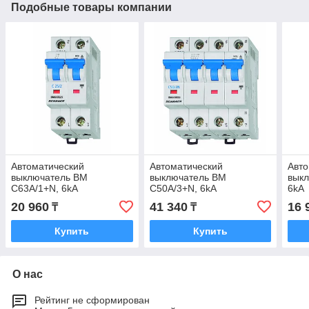
Подобные товары компании
Автоматический
Автоматический
Авто
выключатель BM
выключатель BM
выкл
C63A/1+N, 6kA
C50A/3+N, 6kA
6kA
20 960
41 340
16 
₸
₸
Купить
Купить
О нас
Рейтинг не сформирован