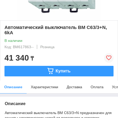
Автоматический выключатель BM C63/3+N,
6kA
В наличии
Код: BM617863--
Розница
41 340
₸
Купить
Описание
Характеристики
Доставка
Оплата
Усл
Описание
Автоматический выключатель BM C63/3+N предназначен для
защиты электрических цепей от перегрузок и коротких