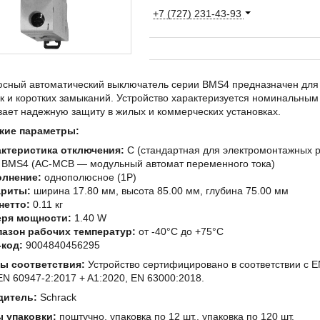
+7 (727) 231-43-93
сный автоматический выключатель серии BMS4 предназначен для з
к и коротких замыканий. Устройство характеризуется номинальны
ает надежную защиту в жилых и коммерческих установках.
кие параметры:
ктеристика отключения:
C (стандартная для электромонтажных р
BMS4 (AC-MCB — модульный автомат переменного тока)
олнение:
однополюсное (1P)
ариты:
ширина 17.80 мм, высота 85.00 мм, глубина 75.00 мм
нетто:
0.11 кг
еря мощности:
1.40 W
азон рабочих температур:
от -40°C до +75°C
код:
9004840456295
ы соответствия:
Устройство сертифицировано в соответствии с EN
EN 60947-2:2017 + A1:2020, EN 63000:2018.
дитель:
Schrack
 упаковки:
поштучно, упаковка по 12 шт., упаковка по 120 шт.