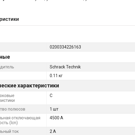
ристики
0200334226163
ные
дитель
Schrack Technik
0.11 кг
ческие характеристики
оковые
C
ристики
тво полюсов
1 шт
льная отключающая
4500 А
сть (Icn)
ьный ток
2 А