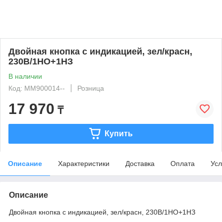
Двойная кнопка с индикацией, зел/красн,
230В/1НО+1НЗ
В наличии
Код: MM900014--
Розница
17 970
₸
Купить
Описание
Характеристики
Доставка
Оплата
Усл
Описание
Двойная кнопка с индикацией, зел/красн, 230В/1НО+1НЗ