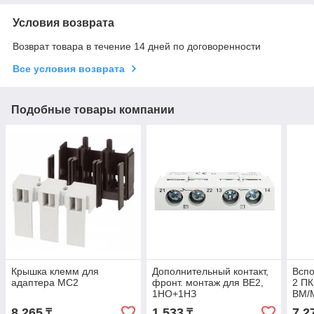
Условия возврата
Возврат товара в течение 14 дней по договоренности
Все условия возврата
Подобные товары компании
Крышка клемм для
Дополнительный контакт,
Вспо
адаптера MC2
фронт. монтаж для BE2,
2 ПК
1НО+1НЗ
ВМ/
8 265
1 533
7 2
₸
₸