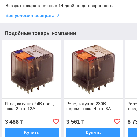
Возврат товара в течение 14 дней по договоренности
Все условия возврата
Подобные товары компании
Реле, катушка 24В пост.,
Реле, катушка 230В
Реле
тока, 2 п.к. 12А
перем., тока, 4 п.к. 6А
тока,
3 468
3 561
6 7
₸
₸
Купить
Купить