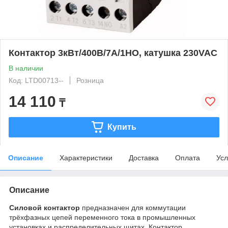
Контактор 3кВт/400В/7А/1НО, катушка 230VAC
В наличии
Код: LTD00713--
Розница
14 110
₸
Купить
Описание
Характеристики
Доставка
Оплата
Усл
Описание
Силовой контактор
предназначен для коммутации
трёхфазных цепей переменного тока в промышленных
установках и распределительных щитах. Контактор