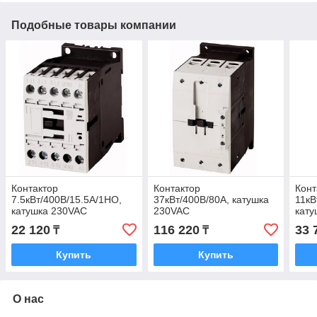
Подобные товары компании
Контактор
Контактор
Конт
7.5кВт/400В/15.5А/1НО,
37кВт/400В/80A, катушка
11кВ
катушка 230VAC
230VAC
кату
22 120
116 220
33 
₸
₸
Купить
Купить
О нас