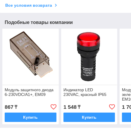
Все условия возврата
Подобные товары компании
Модуль защитного диода
Индикатор LED
Моду
6-230VDC/A1+, EM09
230VAC, красный IP65
зеле
EM1
867
1 548
1 7
₸
₸
Купить
Купить