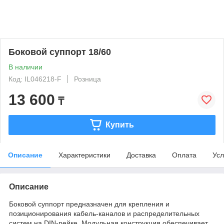
Боковой суппорт 18/60
В наличии
Код: IL046218-F
Розница
13 600
₸
Купить
Описание
Характеристики
Доставка
Оплата
Усл
Описание
Боковой суппорт предназначен для крепления и
позиционирования кабель-каналов и распределительных
систем на DIN-рейке. Модульная конструкция обеспечивает