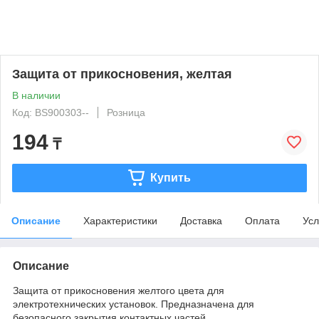
Защита от прикосновения, желтая
В наличии
Код: BS900303--
Розница
194
₸
Купить
Описание
Характеристики
Доставка
Оплата
Усл
Описание
Защита от прикосновения желтого цвета для
электротехнических установок. Предназначена для
безопасного закрытия контактных частей