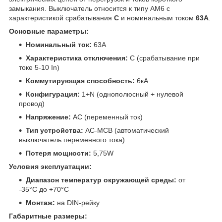
замыкания. Выключатель относится к типу AM6 с
характеристикой срабатывания
C
и номинальным током
63А
.
Основные параметры:
Номинальный ток:
63А
Характеристика отключения:
C (срабатывание при
токе 5-10 In)
Коммутирующая способность:
6кА
Конфигурация:
1+N (однополюсный + нулевой
провод)
Напряжение:
АС (переменный ток)
Тип устройства:
AC-MCB (автоматический
выключатель переменного тока)
Потеря мощности:
5,75W
Условия эксплуатации:
Диапазон температур окружающей среды:
от
-35°C до +70°C
Монтаж:
на DIN-рейку
Габаритные размеры: