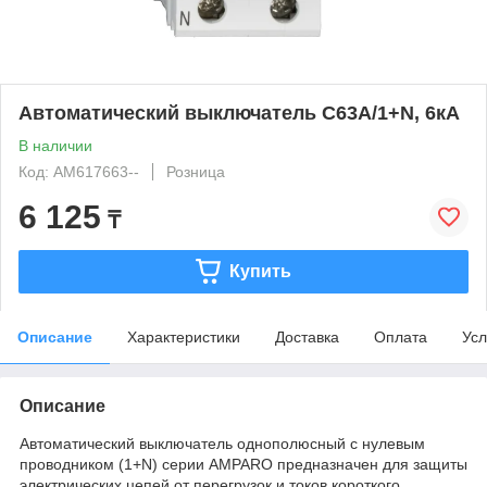
Автоматический выключатель C63А/1+N, 6кА
В наличии
Код: AM617663--
Розница
6 125
₸
Купить
Описание
Характеристики
Доставка
Оплата
Усл
Описание
Автоматический выключатель однополюсный с нулевым
проводником (1+N) серии AMPARO предназначен для защиты
электрических цепей от перегрузок и токов короткого