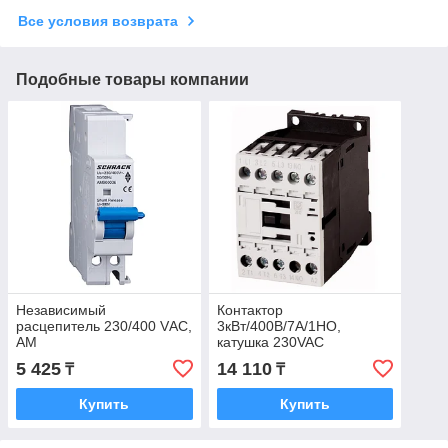
Все условия возврата
Подобные товары компании
Независимый
Контактор
расцепитель 230/400 VАС,
3кВт/400В/7А/1НО,
AM
катушка 230VAC
5 425
14 110
₸
₸
Купить
Купить