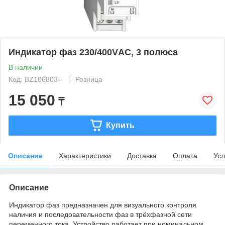
Индикатор фаз 230/400VАС, 3 полюса
В наличии
Код: BZ106803--
Розница
15 050
₸
Купить
Описание
Характеристики
Доставка
Оплата
Усл
Описание
Индикатор фаз предназначен для визуального контроля
наличия и последовательности фаз в трёхфазной сети
переменного тока. Устройство работает при номинальном