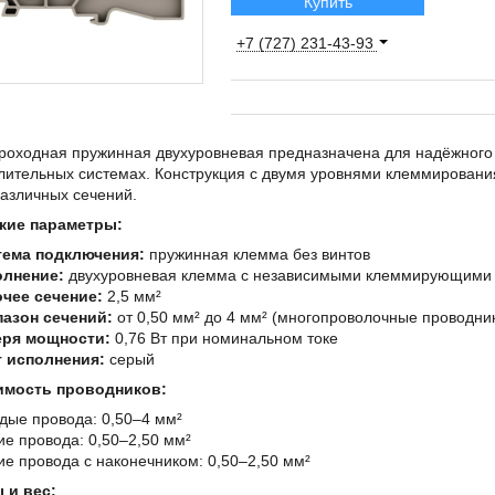
Купить
+7 (727) 231-43-93
роходная пружинная двухуровневая предназначена для надёжного 
ительных системах. Конструкция с двумя уровнями клеммирования
азличных сечений.
кие параметры:
тема подключения:
пружинная клемма без винтов
олнение:
двухуровневая клемма с независимыми клеммирующими 
чее сечение:
2,5 мм²
азон сечений:
от 0,50 мм² до 4 мм² (многопроволочные проводник
еря мощности:
0,76 Вт при номинальном токе
 исполнения:
серый
имость проводников:
дые провода: 0,50–4 мм²
ие провода: 0,50–2,50 мм²
ие провода с наконечником: 0,50–2,50 мм²
 и вес: