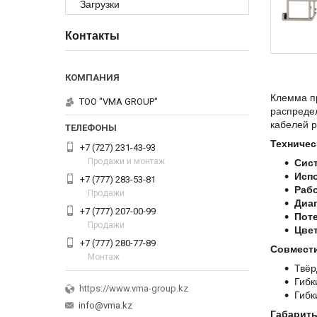
Загрузки
Контакты
Клемма п
ТОО "VMA GROUP"
распредел
кабелей р
Техничес
+7 (727) 231-43-93
Продажи и монтаж
Сис
Исп
+7 (777) 283-53-81
Рабо
Продажи
Диап
+7 (777) 207-00-99
Пот
Продажи
Цвет
+7 (777) 280-77-89
Совмест
Монтаж
Твёр
Гибк
https://www.vma-group.kz
Гибк
info@vma.kz
Габариты