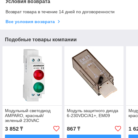
Условия возврата
Возврат товара в течение 14 дней по договоренности
Все условия возврата
Подобные товары компании
Модульный светодиод
Модуль защитного диода
Мод
AMPARO, красный/
6-230VDC/A1+, EM09
кра
зеленый 230VAC
3 852
867
1 6
₸
₸