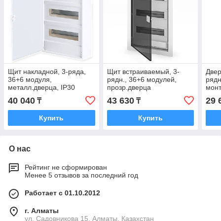
Щит накладной, 3-ряда,
Щит встраиваемый, 3-
Двер
36+6 модуля,
рядн., 36+6 модулей,
рядн
металл.дверца, IP30
прозр.дверца
мон
40 040
43 630
29 
₸
₸
Купить
Купить
О нас
Рейтинг не сформирован
Менее 5 отзывов за последний год
Работает с 01.10.2012
г. Алматы
ул. Садовникова 15, Алматы, Казахстан