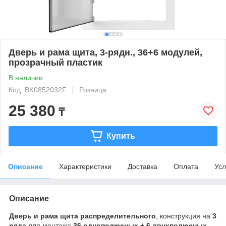
Дверь и рама щита, 3-рядн., 36+6 модулей,
прозрачный пластик
В наличии
Код: BK0852032F
Розница
25 380
₸
Купить
Описание
Характеристики
Доставка
Оплата
Усл
Описание
Дверь и рама щита распределительного
, конструкция на
3
ряда
для монтажа
36 однополюсных + 6 двухполюсных