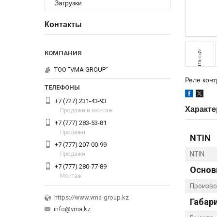
Загрузки
Контакты
ТОО "VMA GROUP"
Реле кон
+7 (727) 231-43-93
Характе
Продажи и монтаж
+7 (777) 283-53-81
Продажи
NTIN
+7 (777) 207-00-99
NTIN
Продажи
+7 (777) 280-77-89
Основ
Монтаж
Произво
https://www.vma-group.kz
Габар
info@vma.kz