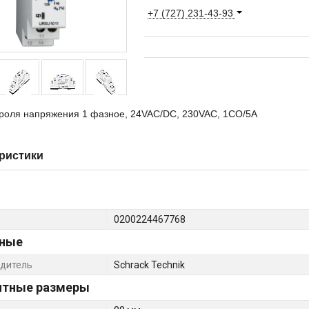
+7 (727) 231-43-93
троля напряжения 1 фазное, 24VAC/DC, 230VAC, 1CO/5A
ристики
0200224467768
ные
дитель
Schrack Technik
итные размеры