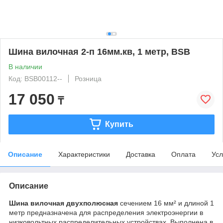
Шина вилочная 2-п 16мм.кв, 1 метр, BSB
В наличии
Код: BSB00112--
Розница
17 050
₸
Купить
Описание
Характеристики
Доставка
Оплата
Усл
Описание
Шина вилочная двухполюсная
сечением 16 мм² и длиной 1
метр предназначена для распределения электроэнергии в
низковольтных распределительных устройствах. Выполнена в