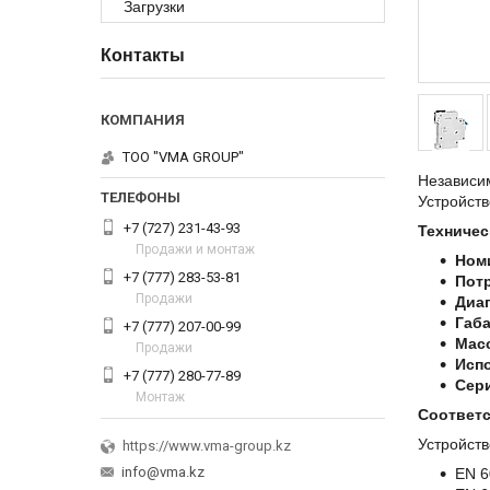
Загрузки
Контакты
ТОО "VMA GROUP"
Независи
Устройст
+7 (727) 231-43-93
Техничес
Продажи и монтаж
Ном
+7 (777) 283-53-81
Пот
Продажи
Диап
Габ
+7 (777) 207-00-99
Масс
Продажи
Исп
+7 (777) 280-77-89
Сер
Монтаж
Соответс
Устройств
https://www.vma-group.kz
info@vma.kz
EN 6