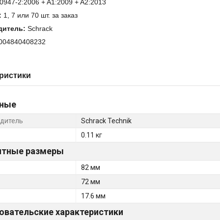
0947-2:2006 + A1:2009 + A2:2013
:
1, 7 или 70 шт. за заказ
дитель:
Schrack
9004840408232
ристики
ные
дитель
Schrack Technik
0.11 кг
итные размеры
82 мм
72 мм
17.6 мм
овательские характеристики