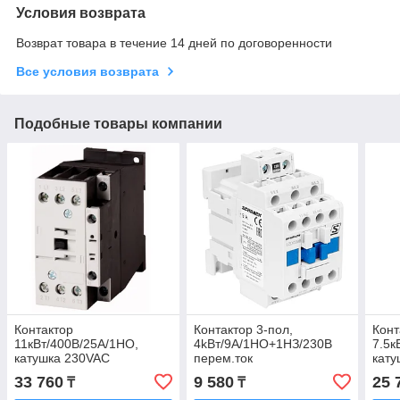
Условия возврата
Возврат товара в течение 14 дней по договоренности
Все условия возврата
Подобные товары компании
Контактор
Контактор 3-пол,
Конт
11кВт/400В/25А/1НО,
4kBт/9А/1НО+1НЗ/230В
7.5к
катушка 230VAC
перем.ток
кату
33 760
9 580
25 
₸
₸