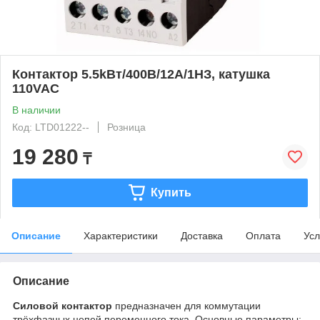
Контактор 5.5kBт/400В/12А/1НЗ, катушка
110VAC
В наличии
Код: LTD01222--
Розница
19 280
₸
Купить
Описание
Характеристики
Доставка
Оплата
Усл
Описание
Силовой контактор
предназначен для коммутации
трёхфазных цепей переменного тока. Основные параметры: