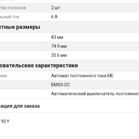
тво полюсов
2 шт
ьный ток
6 А
итные размеры
83 мм
74.9 мм
35.6 мм
овательские характеристики
ние
Автомат постоянного тока ME
BMS0-DC
Автоматический выключатель постоянног
ция для заказа
190 ₸