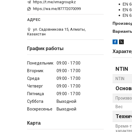
https://t.me/vmagroupkz
EN 6
https://wa.me/87772070099
EN 6
EN 6
Произво
ул. Садовникова 15, Алматы,
Варианты
Казахстан
График работы
Характе
Понедельник
09:00
17:00
NTIN
Вторник
09:00
17:00
Среда
09:00
17:00
NTIN
Четверг
09:00
17:00
Основ
Пятница
09:00
17:00
Произво
Суббота
Выходной
Вес
Воскресенье
Выходной
Техни
Карта
Время-т
характе