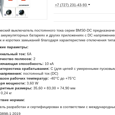
+7 (727) 231-43-93
ческий выключатель постоянного тока серии BMS0-DC предназначен
 аккумуляторных батареях и других приложениях с DC напряжение
к и коротких замыканий благодаря характеристике отключения типа
кие параметры:
инальный ток:
6A
ичество полюсов:
2
лючающая способность:
10 кА
актеристика срабатывания:
C (для цепей с умеренными пусковым
напряжения:
постоянный ток (DC)
азон рабочих температур:
-40°C до +75°C
еря мощности:
3,60 W
аритные размеры:
35,60 × 83,00 × 74,90 мм
0,24 кг
твие нормам:
ель разработан и сертифицирован в соответствии с международны
0898-1:2019