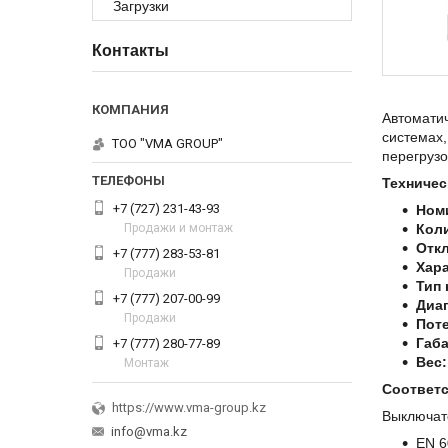
Загрузки
Контакты
Автомати
системах,
ТОО "VMA GROUP"
перегрузо
Техничес
+7 (727) 231-43-93
Ном
Продажи и монтаж
Кол
Отк
+7 (777) 283-53-81
Хар
Продажи
Тип 
+7 (777) 207-00-99
Диап
Продажи
Пот
Габ
+7 (777) 280-77-89
Вес:
Монтаж
Соответс
https://www.vma-group.kz
Выключат
info@vma.kz
EN 6