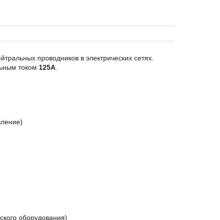
тральных проводников в электрических сетях.
льным током
125А
.
вление)
еского оборудования)