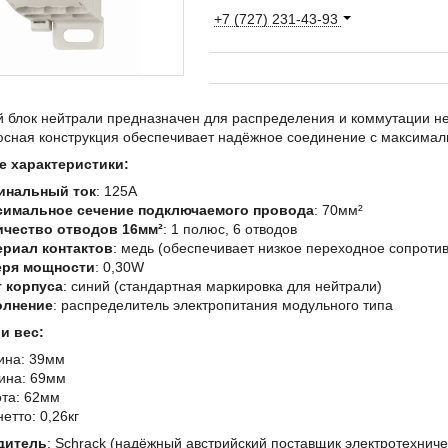
+7 (727) 231-43-93
блок нейтрали предназначен для распределения и коммутации ней
сная конструкция обеспечивает надёжное соединение с максима
 характеристики:
инальный ток
: 125А
симальное сечение подключаемого провода
: 70мм²
ичество отводов 16мм²
: 1 полюс, 6 отводов
ериал контактов
: медь (обеспечивает низкое переходное сопроти
еря мощности
: 0,30W
 корпуса
: синий (стандартная маркировка для нейтрали)
олнение
: распределитель электропитания модульного типа
и вес:
ина: 39мм
ина: 69мм
та: 62мм
нетто: 0,26кг
дитель
: Schrack (надёжный австрийский поставщик электротехнич