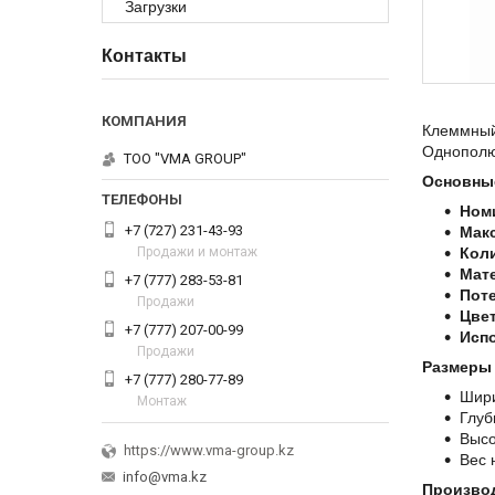
Загрузки
Контакты
Клеммный 
Однополю
ТОО "VMA GROUP"
Основные
Ном
+7 (727) 231-43-93
Мак
Продажи и монтаж
Кол
Мат
+7 (777) 283-53-81
Пот
Продажи
Цвет
+7 (777) 207-00-99
Исп
Продажи
Размеры 
+7 (777) 280-77-89
Шир
Монтаж
Глуб
Высо
https://www.vma-group.kz
Вес 
info@vma.kz
Произво