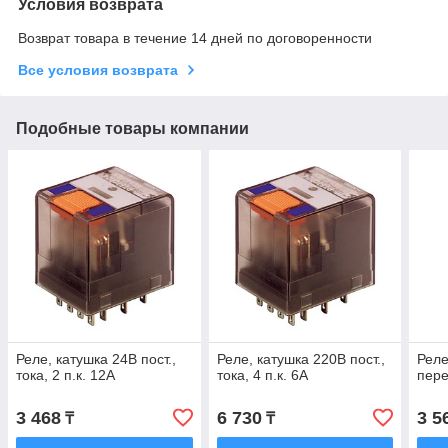
Условия возврата
Возврат товара в течение 14 дней по договоренности
Все условия возврата
Подобные товары компании
Реле, катушка 24В пост.,
Реле, катушка 220В пост.,
Реле
тока, 2 п.к. 12А
тока, 4 п.к. 6А
пере
3 468
6 730
3 5
₸
₸