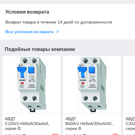
Условия возврата
Возврат товара в течение 14 дней по договоренности
Все условия возврата
Подобные товары компании
АВДТ
АВДТ
АВД
C10А/1+N/6кА/30мА/A,
B40A/1+N/6кА/30mA/AC,
C25А
серия B
серия B
сери