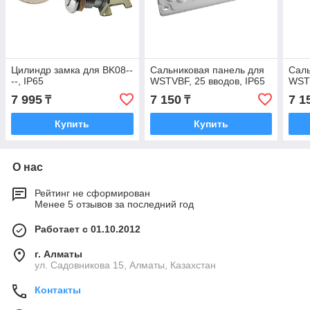
Цилиндр замка для BK08--
Сальниковая панель для
Саль
--, IP65
WSTVBF, 25 вводов, IP65
WSTV
7 995
7 150
7 1
₸
₸
Купить
Купить
О нас
Рейтинг не сформирован
Менее 5 отзывов за последний год
Работает с 01.10.2012
г. Алматы
ул. Садовникова 15, Алматы, Казахстан
Контакты