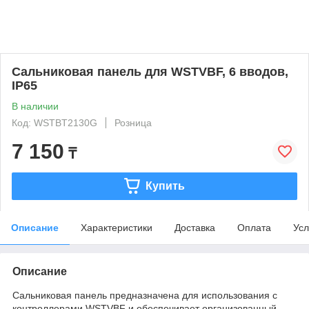
Сальниковая панель для WSTVBF, 6 вводов,
IP65
В наличии
Код: WSTBT2130G
Розница
7 150
₸
Купить
Описание
Характеристики
Доставка
Оплата
Усл
Описание
Сальниковая панель предназначена для использования с
контроллерами WSTVBF и обеспечивает организованный