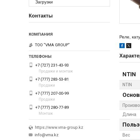
Загрузки
Контакты
Реле, кату
ТОО "VMA GROUP"
Характе
+7 (727) 231-43-93
Продажи и монтаж
NTIN
+7 (777) 283-53-81
NTIN
Продажи
+7 (777) 207-00-99
Основ
Продажи
Произво
+7 (777) 280-77-89
Монтаж
Длина
Польз
https://www.vma-group.kz
info@vma.kz
Вес