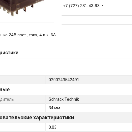
+7 (727) 231-43-93
шка 24В пост., тока, 4 п.к. 6А
ристики
0200243542491
ные
дитель
Schrack Technik
34 мм
овательские характеристики
0.03