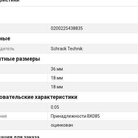
0200225438835
ные
дитель
Schrack Technik
итные размеры
36 мм
18 мм
18 мм
овательские характеристики
0.05
ние
Принадлежности BK085
оцинкован
ция для заказа