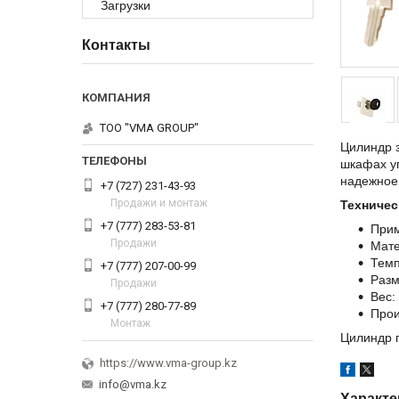
Загрузки
Контакты
ТОО "VMA GROUP"
Цилиндр 
шкафах у
надежное
+7 (727) 231-43-93
Продажи и монтаж
Техничес
+7 (777) 283-53-81
Прим
Продажи
Мате
Темп
+7 (777) 207-00-99
Разм
Продажи
Вес: 
+7 (777) 280-77-89
Прои
Монтаж
Цилиндр п
https://www.vma-group.kz
info@vma.kz
Характе