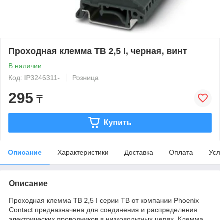
Проходная клемма TB 2,5 I, черная, винт
В наличии
Код: IP3246311-
Розница
295
₸
Купить
Описание
Характеристики
Доставка
Оплата
Усл
Описание
Проходная клемма TB 2,5 I серии TB от компании Phoenix
Contact предназначена для соединения и распределения
электрических проводников в низковольтных цепях. Клемма