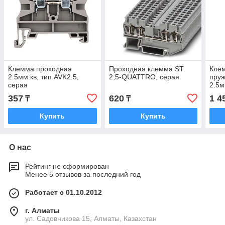
Клемма проходная
Проходная клемма ST
Кле
2.5мм.кв, тип AVK2.5,
2,5-QUATTRO, серая
пруж
серая
2.5м
сер
357
620
1 4
₸
₸
Купить
Купить
О нас
Рейтинг не сформирован
Менее 5 отзывов за последний год
Работает с 01.10.2012
г. Алматы
ул. Садовникова 15, Алматы, Казахстан