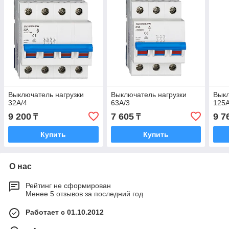
Выключатель нагрузки
Выключатель нагрузки
Выкл
32А/4
63А/3
125А
9 200
7 605
9 7
₸
₸
Купить
Купить
О нас
Рейтинг не сформирован
Менее 5 отзывов за последний год
Работает с 01.10.2012