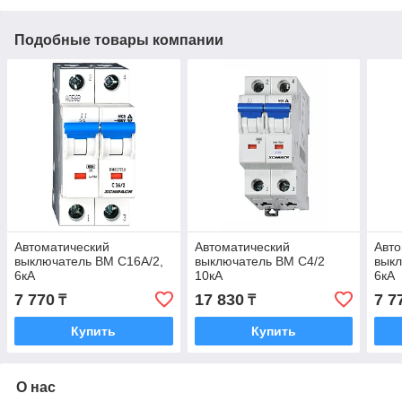
Подобные товары компании
Автоматический
Автоматический
Авто
выключатель BM C16А/2,
выключатель BM C4/2
выкл
6кА
10кА
6кА
7 770
17 830
7 7
₸
₸
Купить
Купить
О нас