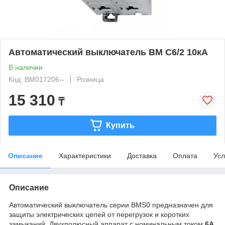
Автоматический выключатель BM C6/2 10кА
В наличии
Код: BM017206--
Розница
15 310
₸
Купить
Описание
Характеристики
Доставка
Оплата
Усл
Описание
Автоматический выключатель серии BMS0 предназначен для
защиты электрических цепей от перегрузок и коротких
замыканий. Двухполюсный аппарат с номинальным током
6A