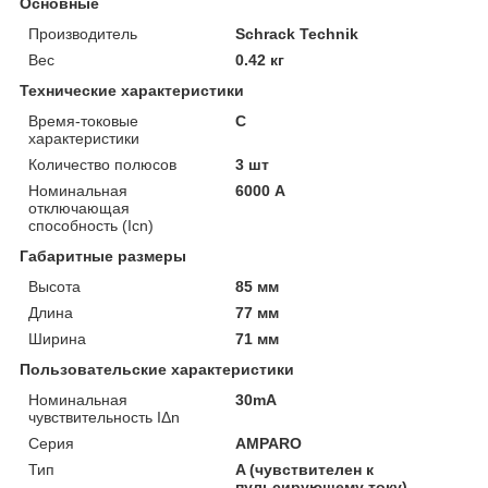
Основные
Производитель
Schrack Technik
Вес
0.42 кг
Технические характеристики
Время-токовые
C
характеристики
Количество полюсов
3 шт
Номинальная
6000 А
отключающая
способность (Icn)
Габаритные размеры
Высота
85 мм
Длина
77 мм
Ширина
71 мм
Пользовательские характеристики
Номинальная
30mA
чувствительность IΔn
Серия
AMPARO
Тип
A (чувствителен к
пульсирующему току)