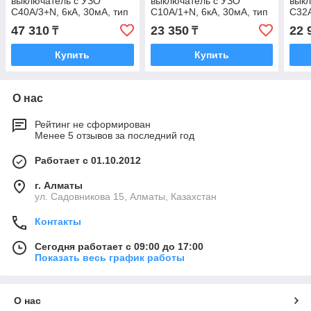
выключатель с УЗО
выключатель с УЗО
выкл
C40А/3+N, 6кА, 30мА, тип
C10А/1+N, 6кА, 30мА, тип
C32А
А
А
тип 
47 310
23 350
22 
₸
₸
Купить
Купить
О нас
Рейтинг не сформирован
Менее 5 отзывов за последний год
Работает с 01.10.2012
г. Алматы
ул. Садовникова 15, Алматы, Казахстан
Контакты
Сегодня работает с 09:00 до 17:00
Показать весь график работы
О нас