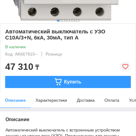
Автоматический выключатель с УЗО
C10А/3+N, 6кА, 30мА, тип А
В наличии
Код: AK667810--
Розница
47 310
₸
Купить
Описание
Характеристики
Доставка
Оплата
Усл
Описание
Автоматический выключатель с встроенным устройством
защиты от утечек тока (УЗО). Предназначен для защиты