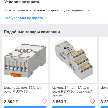
Условия возврата
Возврат товара в течение 14 дней по договоренности
Все условия возврата
Подобные товары компании
Цоколь 11-пол, 12А, для
Цоколь 14-пол, 8А, для
Цоко
реле MU3/MT3
реле RS/PT5, пружинный
зажим
2 802
3 963
3 2
₸
₸