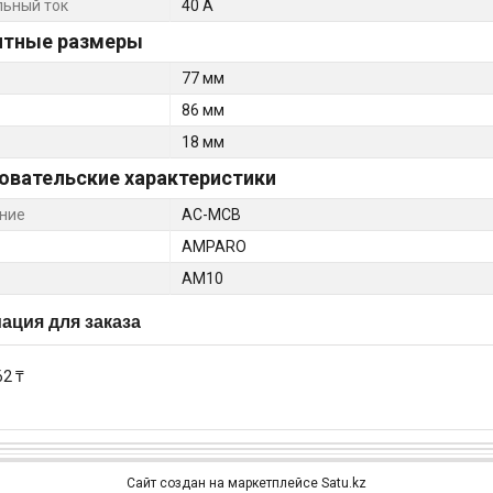
ьный ток
40 А
итные размеры
77 мм
86 мм
18 мм
овательские характеристики
ние
AC-MCB
AMPARO
AM10
ция для заказа
62 ₸
Сайт создан на маркетплейсе
Satu.kz