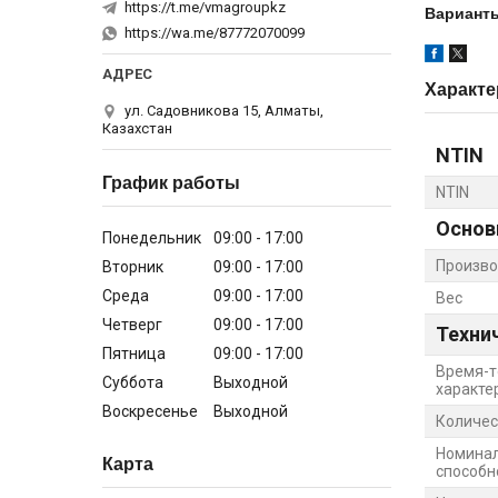
https://t.me/vmagroupkz
Варианты
https://wa.me/87772070099
Характе
ул. Садовникова 15, Алматы,
Казахстан
NTIN
График работы
NTIN
Основ
Понедельник
09:00
17:00
Произво
Вторник
09:00
17:00
Среда
09:00
17:00
Вес
Четверг
09:00
17:00
Техни
Пятница
09:00
17:00
Время-т
Суббота
Выходной
характе
Воскресенье
Выходной
Количес
Номина
Карта
способно