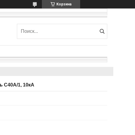
Корзина
 C40А/1, 10кА