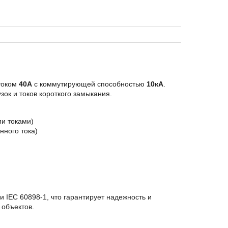
током
40А
с коммутирующей способностью
10кА
.
ок и токов короткого замыкания.
и токами)
ного тока)
и IEC 60898-1, что гарантирует надежность и
 объектов.