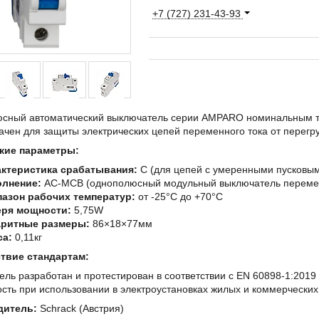
+7 (727) 231-43-93
сный автоматический выключатель серии AMPARO номинальным 
чен для защиты электрических цепей переменного тока от перегруз
кие параметры:
актеристика срабатывания:
C (для цепей с умеренными пусковым
олнение:
AC-MCB (однополюсный модульный выключатель перемен
азон рабочих температур:
от -25°C до +70°C
еря мощности:
5,75W
аритные размеры:
86×18×77мм
са:
0,11кг
твие стандартам:
ль разработан и протестирован в соответствии с EN 60898-1:2019 
сть при использовании в электроустановках жилых и коммерческих
дитель:
Schrack (Австрия)