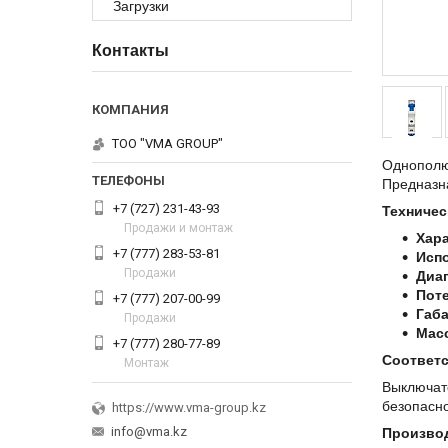
Загрузки
Контакты
ТОО "VMA GROUP"
Однополю
Предназна
+7 (727) 231-43-93
Техничес
Продажи и монтаж
Хар
+7 (777) 283-53-81
Исп
Продажи
Диап
Пот
+7 (777) 207-00-99
Габ
Продажи
Мас
+7 (777) 280-77-89
Соответс
Монтаж
Выключате
безопасно
https://www.vma-group.kz
info@vma.kz
Произво