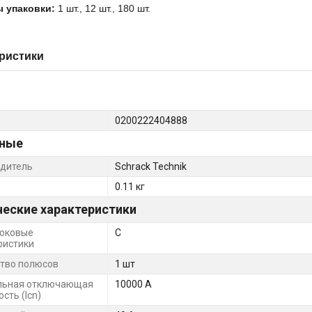
 упаковки:
1 шт., 12 шт., 180 шт.
ристики
0200222404888
ные
дитель
Schrack Technik
0.11 кг
ческие характеристики
оковые
C
ристики
тво полюсов
1 шт
льная отключающая
10000 А
сть (Icn)